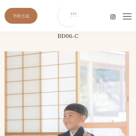
コ
ン
予約方法
テ
ン
ツ
BD06-C
に
愛知・岐阜・三重の出張撮影
365 kimono photo
ス
キ
ッ
プ