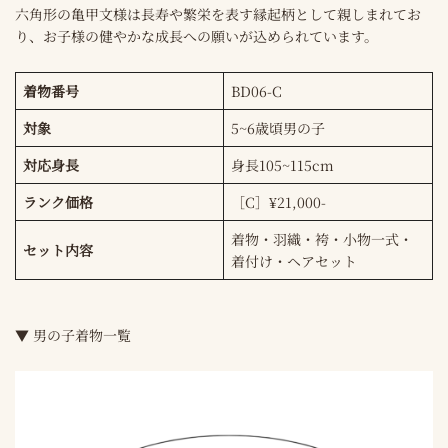
六角形の亀甲文様は長寿や繁栄を表す縁起柄として親しまれてお
り、お子様の健やかな成長への願いが込められています。
着物番号
BD06-C
対象
5~6歳頃男の子
対応身長
身長105~115cm
ランク価格
［C］¥21,000-
着物・羽織・袴・小物一式・
セット内容
着付け・ヘアセット
▼ 男の子着物一覧