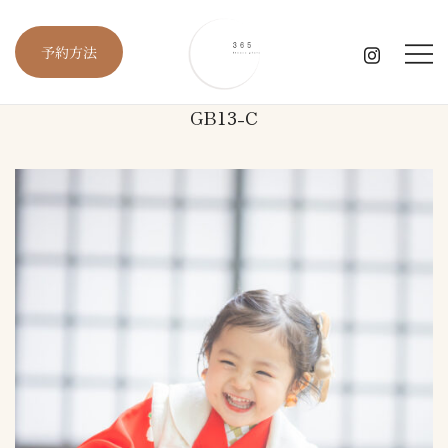
コ
ン
予約方法
テ
ン
ツ
GB13-C
に
愛知・岐阜・三重の出張撮影
365 kimono photo
ス
キ
ッ
プ