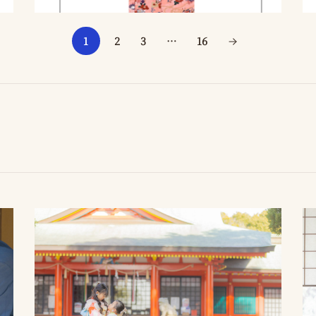
1
2
3
…
16