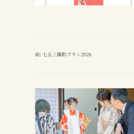
投
前:
七五三撮影プラン2026
稿
ナ
ビ
ゲ
ー
シ