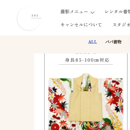
コ
ン
撮影メニュー
レンタル着
テ
キャンセルについて
スタジ
ン
ツ
に
愛知・岐阜・三重の出張撮影
365 kimono photo
ALL
パパ着物
ス
キ
ッ
プ