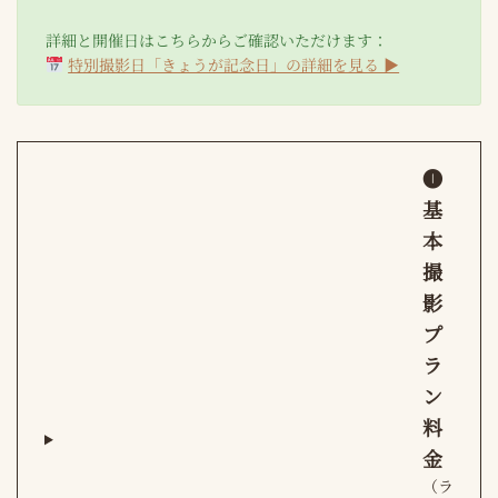
詳細と開催日はこちらからご確認いただけます：
特別撮影日「きょうが記念日」の詳細を見る ▶
❶
基
本
撮
影
プ
ラ
ン
料
金
（ラ