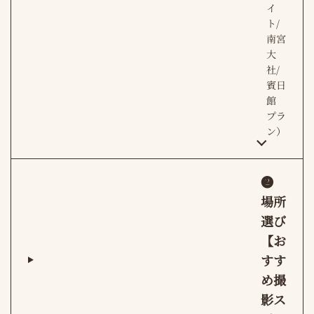
イ
ト/
南宮
大
社/
賓日
館
プラ
ン）
❷
場所
選び
【お
すす
め撮
影ス