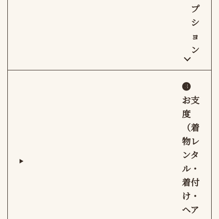
プ
シ
ョ
ン
❸
お支
度
（着
物レ
ンタ
ル・
着付
け・
ヘア