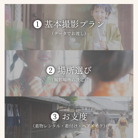
❶ 基本撮影プラン
（データでお渡し）
❷ 場所選び
（撮影場所の決定）
❸ お支度
（着物レンタル・着付け・ヘアメイク）