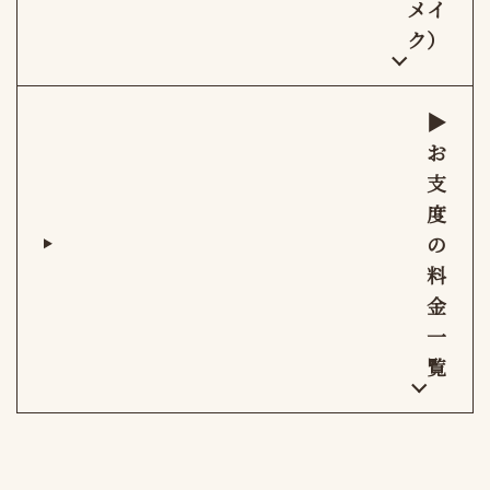
メイ
ク）
▶︎
お
支
度
の
料
金
一
覧