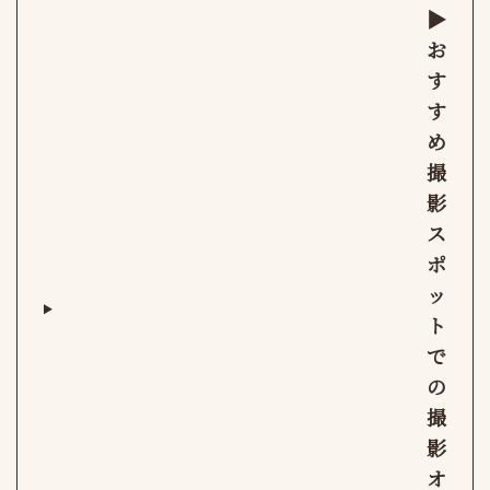
▶︎
お
す
す
め
撮
影
ス
ポ
ッ
ト
で
の
撮
影
オ