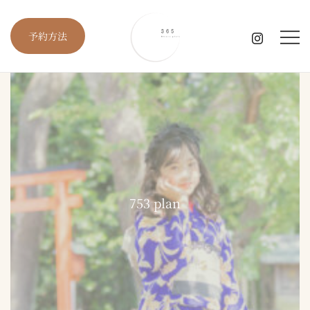
コ
ン
予約方法
テ
ン
ツ
に
愛知・岐阜・三重の出張撮影
365 kimono photo
ス
キ
ッ
プ
753 plan