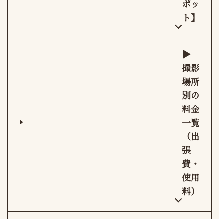
ポッ
ト】
▶︎
撮影
場所
別の
料金
一覧
（出
張
費・
使用
料）